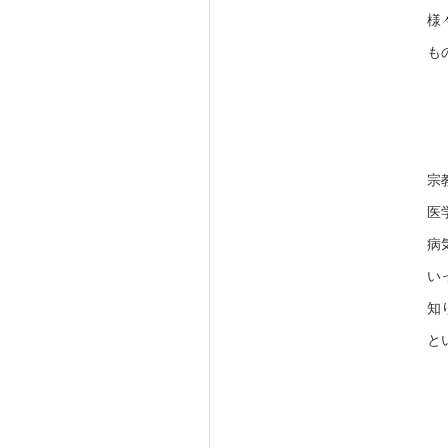
様
も
宗
医
病
い
知
と