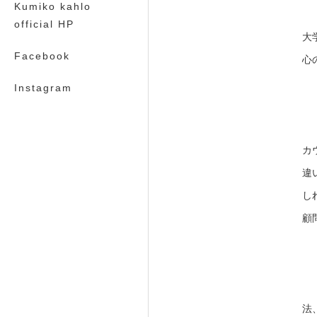
Kumiko kahlo
official HP
大
Facebook
心
Instagram
カ
違
し
顧
法