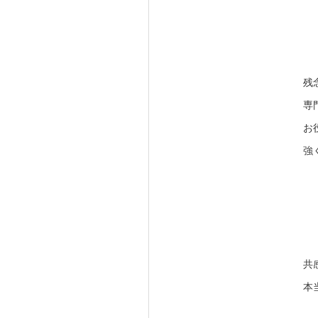
残
専
お
強
共
本