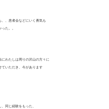
も、、患者会などにいく勇気も
かった。。
当にわたしは周りの沢山の方々に
けていただき、今があります
し、同じ経験をもった、