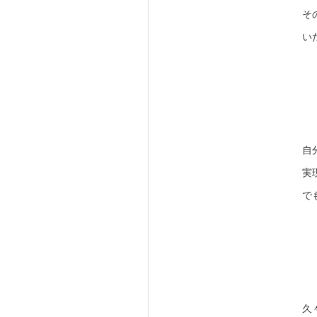
そ
い
自
実
で
久