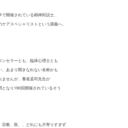
学で開催されている精神対話士、
のケアスペシャリストという講義へ。
ウンセラーとも、臨床心理士とも
い、あまり聞きなれない名称かも
れませんが、養老孟司先生が
問となり190回開催されているそう
、宗教、医、、どれにも片寄りすぎず