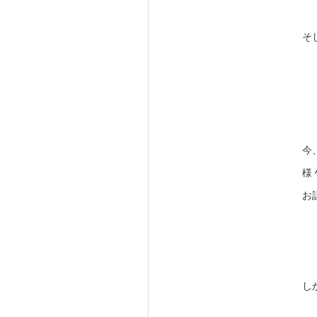
そ
今
様
お
し