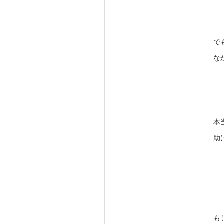
で
な
本
助
も