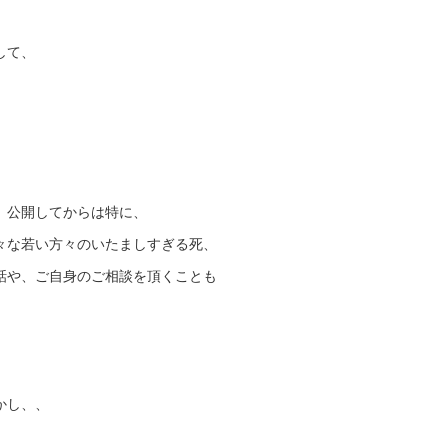
して、
、公開してからは特に、
々な若い方々のいたましすぎる死、
話や、ご自身のご相談を頂くことも
かし、、