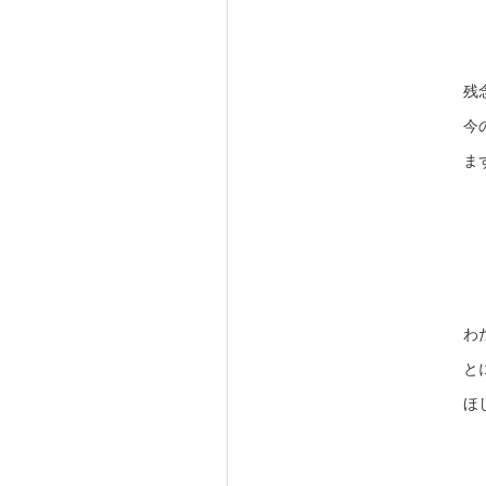
残
今
ま
わ
と
ほ