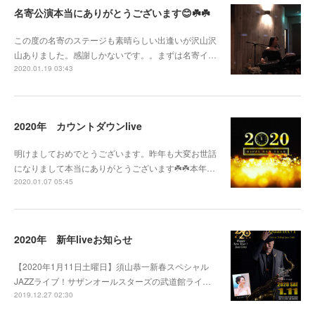
名寄公演本当にありがとうございます😊☘️☘️
この度の名寄のステージも素晴らしい出逢いが沢山沢
山ありました。感謝しかないです。。まずは名寄イ…
2020.01.19 03:43
2020年 カウントダウンlive
明けましておめでとうございます。昨年も大変お世話
になりまして本当にありがとうございます☘️☘️本年…
2020.01.07 05:45
2020年 新年liveお知らせ
【2020年1月11日土曜日】須山恭一新春スペシャル
JAZZライブ！サザンオールスターズの武道館ライ…
2019.12.27 02:30