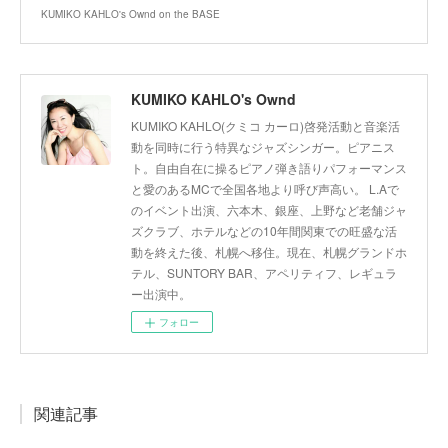
KUMIKO KAHLO's Ownd on the BASE
KUMIKO KAHLO's Ownd
KUMIKO KAHLO(クミコ カーロ)啓発活動と音楽活
動を同時に行う特異なジャズシンガー。ピアニス
ト。自由自在に操るピアノ弾き語りパフォーマンス
と愛のあるMCで全国各地より呼び声高い。 L.Aで
のイベント出演、六本木、銀座、上野など老舗ジャ
ズクラブ、ホテルなどの10年間関東での旺盛な活
動を終えた後、札幌へ移住。現在、札幌グランドホ
テル、SUNTORY BAR、アペリティフ、レギュラ
ー出演中。
フォロー
関連記事