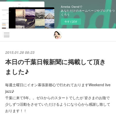
Ameba Owndで
あなただけのホームページやブログをつ
くろう
今すぐ試す
2015.01.28 08:23
本日の千葉日報新聞に掲載して頂き
ました♪
毎週土曜日にイオン幕張新都心で行われておりますWeekend live
jazz♪
千葉に来て5年。。ゼロからのスタートでしたが 皆さまのお陰で
少しずつ活動をさせていただけるようになり心から感謝し致して
おります！！